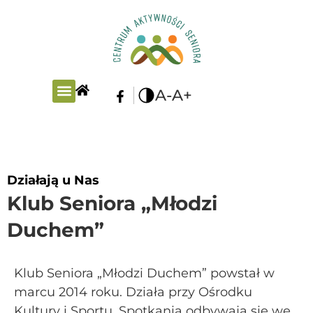
A-
A+
PLAN ZAJĘĆ
Działają u Nas
Klub Seniora „Młodzi
Duchem”
Klub Seniora „Młodzi Duchem” powstał w
marcu 2014 roku. Działa przy Ośrodku
Kultury i Sportu. Spotkania odbywają się we