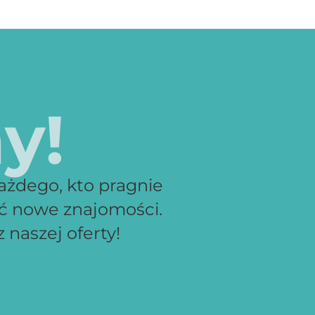
y!
ażdego, kto pragnie
ać nowe znajomości.
 naszej oferty!