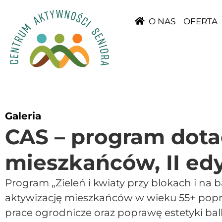
O NAS
OFERTA
Galeria
CAS – program dota
mieszkańców, II ed
Program „Zieleń i kwiaty przy blokach i na
aktywizację mieszkańców w wieku 55+ pop
prace ogrodnicze oraz poprawę estetyki ba