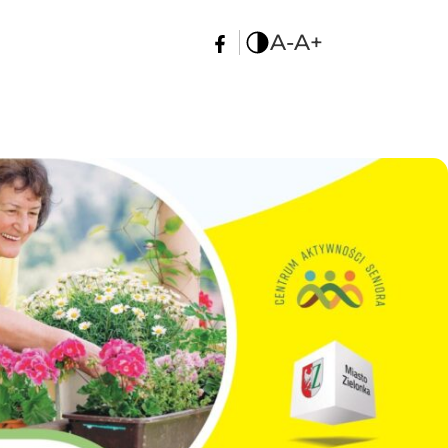
A-
A+