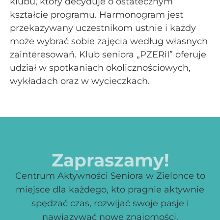
klubu, który decyduje o ostatecznym
kształcie programu. Harmonogram jest
przekazywany uczestnikom ustnie i każdy
może wybrać sobie zajęcia według własnych
zainteresowań. Klub seniora „PZERiI” oferuje
udział w spotkaniach okolicznościowych,
wykładach oraz w wycieczkach.
Zapraszamy!
Centrum Aktywności Seniora w Zielonce to
miejsce dla każdego, kto pragnie aktywnie
spędzać czas, rozwijać swoje pasje i
nawiązywać nowe znajomości.