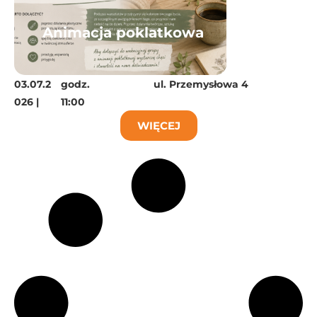
Animacja poklatkowa
03.07.2
godz.
ul. Przemysłowa 4
026 |
11:00
WIĘCEJ