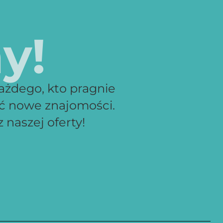
y!
ażdego, kto pragnie
ać nowe znajomości.
 naszej oferty!