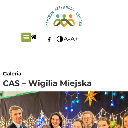
A-
A+
PLAN ZAJĘĆ
Galeria
CAS – Wigilia Miejska