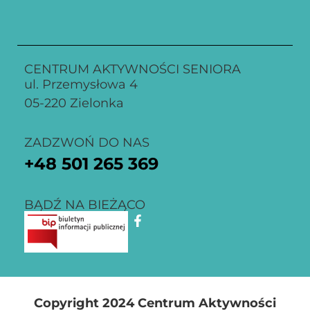
CENTRUM AKTYWNOŚCI SENIORA
ul. Przemysłowa 4
05-220 Zielonka
ZADZWOŃ DO NAS
+48
501 265 369
BĄDŹ NA BIEŻĄCO
Copyright 2024 Centrum Aktywności