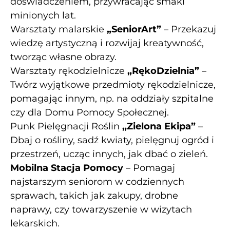
doświadczeniem, przywracając smaki
minionych lat.
Warsztaty malarskie
„SeniorArt”
– Przekazuj
wiedzę artystyczną i rozwijaj kreatywność,
tworząc własne obrazy.
Warsztaty rękodzielnicze
„RękoDzielnia”
–
Twórz wyjątkowe przedmioty rękodzielnicze,
pomagając innym, np. na oddziały szpitalne
czy dla Domu Pomocy Społecznej.
Punk Pielęgnacji Roślin
„Zielona Ekipa”
–
Dbaj o rośliny, sadź kwiaty, pielęgnuj ogród i
przestrzeń, ucząc innych, jak dbać o zieleń.
Mobilna Stacja Pomocy
– Pomagaj
najstarszym seniorom w codziennych
sprawach, takich jak zakupy, drobne
naprawy, czy towarzyszenie w wizytach
lekarskich.