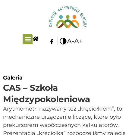
A-
A+
PLAN ZAJĘĆ
Galeria
CAS – Szkoła
Międzypokoleniowa
Arytmometr, nazywany też „kręciołkiem”, to
mechaniczne urządzenie liczące, które było
prekursorem współczesnych kalkulatorów.
Prezentacją „kręciołka” rozpoczęliśmy zajęcia