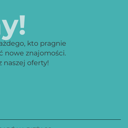
y!
ażdego, kto pragnie
ać nowe znajomości.
 naszej oferty!