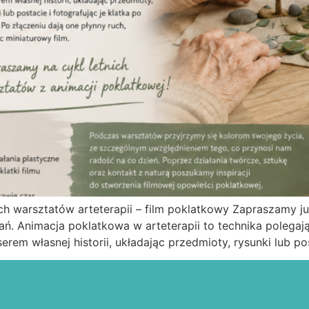
ch warsztatów arteterapii – film poklatkowy Zapraszamy już
ań. Animacja poklatkowa w arteterapii to technika polegają
erem własnej historii, układając przedmioty, rysunki lub pos