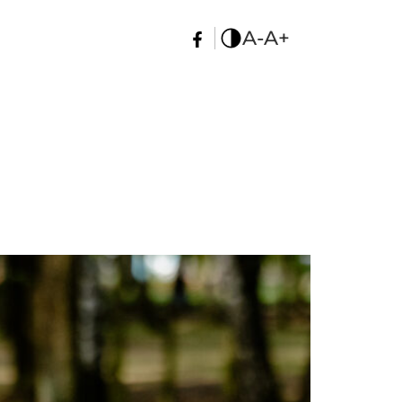
A-
A+