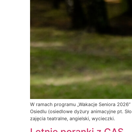
W ramach programu „Wakacje Seniora 2026” w
Osiedlu (osiedlowe dyżury animacyjne pt. Sło
zajęcia teatralne, angielski, wycieczki.
Letnie poranki z CAS