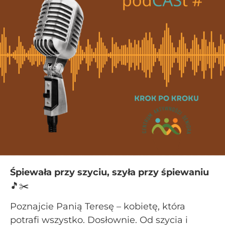
Śpiewała przy szyciu, szyła przy śpiewaniu
🎵✂️
Poznajcie Panią Teresę – kobietę, która
potrafi wszystko. Dosłownie. Od szycia i