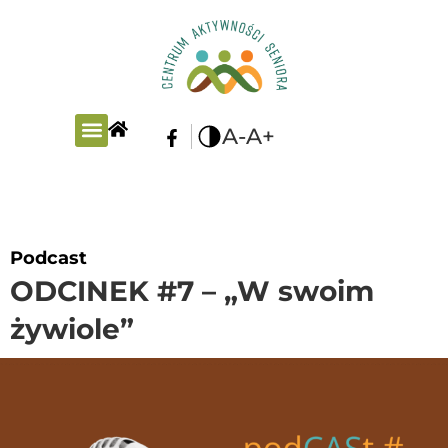
A-
A+
PLAN ZAJĘĆ
Podcast
ODCINEK #7 – „W swoim
żywiole”