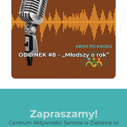
ODCINEK #8 – „Młodszy o rok”
C
Zapraszamy!
Centrum Aktywności Seniora w Zielonce to