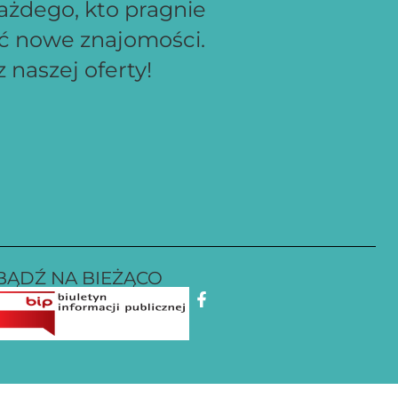
ażdego, kto pragnie
ać nowe znajomości.
 naszej oferty!
BĄDŹ NA BIEŻĄCO