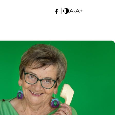
A-
A+