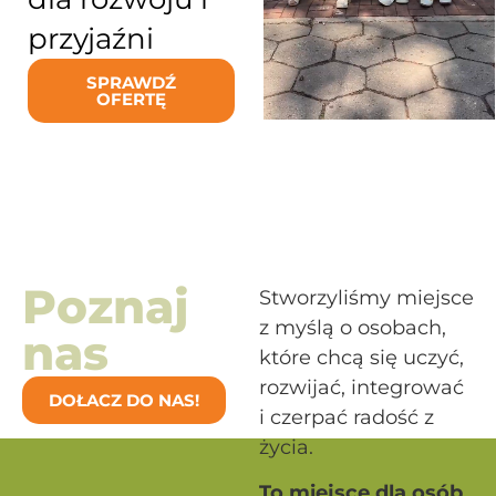
przyjaźni
SPRAWDŹ
OFERTĘ
Poznaj
Stworzyliśmy miejsce
z myślą o osobach,
nas
które chcą się uczyć,
rozwijać, integrować
DOŁACZ DO NAS!
i czerpać radość z
życia.
To miejsce dla osób