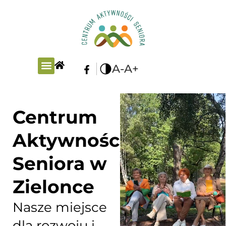
A-
A+
PLAN ZAJĘĆ
Centrum
Aktywności
Seniora w
Zielonce
Nasze miejsce
dla rozwoju i