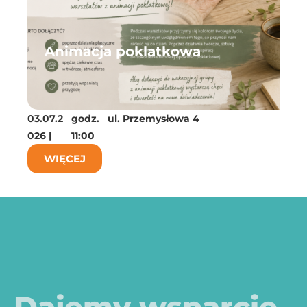
Animacja poklatkowa
L
03.07.2
godz.
ul. Przemysłowa 4
29.06
026 |
11:00
026 |
WIĘCEJ
W
Dajemy wsparcie