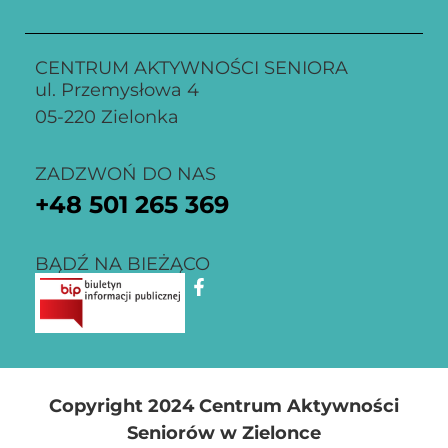
CENTRUM AKTYWNOŚCI SENIORA
ul. Przemysłowa 4
05-220 Zielonka
ZADZWOŃ DO NAS
+48
501 265 369
BĄDŹ NA BIEŻĄCO
Copyright 2024 Centrum Aktywności
Seniorów w Zielonce